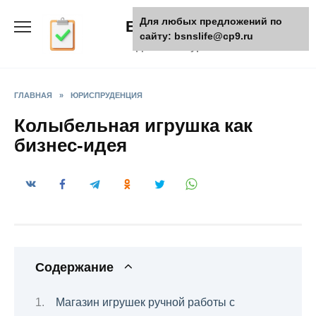
Skip
Для любых предложений по
БизнесЖизнь
to
сайту: bsnslife@cp9.ru
content
Деловой журнал
ГЛАВНАЯ
»
ЮРИСПРУДЕНЦИЯ
Колыбельная игрушка как
бизнес-идея
Содержание
Магазин игрушек ручной работы с