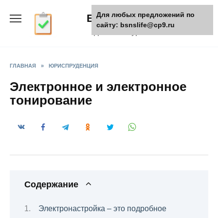
Skip
Для любых предложений по
БизнесЖизнь
to
сайту: bsnslife@cp9.ru
content
Деловой журнал
ГЛАВНАЯ
»
ЮРИСПРУДЕНЦИЯ
Электронное и электронное
тонирование
Содержание
Электронастройка – это подробное