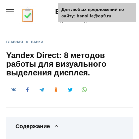
Skip
Для любых предложений по
БизнесЖизнь
to
сайту: bsnslife@cp9.ru
content
Деловой журнал
ГЛАВНАЯ
»
БАНКИ
Yandex Direct: 8 методов
работы для визуального
выделения дисплея.
Содержание