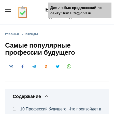
Skip
Для любых предложений по
БизнесЖизнь
to
сайту: bsnslife@cp9.ru
content
Деловой журнал
ГЛАВНАЯ
»
БРЕНДЫ
Самые популярные
профессии будущего
Содержание
10 Профессий будущего: Что произойдет в