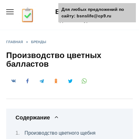
Skip
Для любых предложений по
БизнесЖизнь
to
сайту: bsnslife@cp9.ru
content
Деловой журнал
ГЛАВНАЯ
»
БРЕНДЫ
Производство цветных
балластов
Содержание
Производство цветного щебня