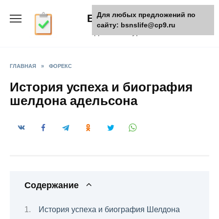
Skip
Для любых предложений по
БизнесЖизнь
to
сайту: bsnslife@cp9.ru
content
Деловой журнал
ГЛАВНАЯ
»
ФОРЕКС
История успеха и биография
шелдона адельсона
Содержание
История успеха и биография Шелдона