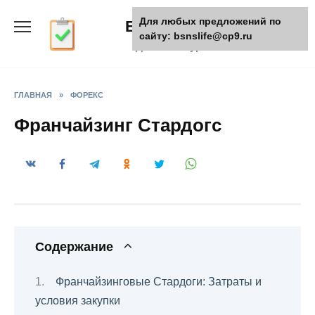
Skip
Для любых предложений по
БизнесЖизнь
to
сайту: bsnslife@cp9.ru
content
Деловой журнал
ГЛАВНАЯ
»
ФОРЕКС
Франчайзинг Стардогс
Содержание
Франчайзинговые Стардоги: Затраты и
условия закупки