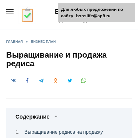
Skip
Для любых предложений по
БизнесЖизнь
to
сайту: bsnslife@cp9.ru
content
Деловой журнал
ГЛАВНАЯ
»
БИЗНЕС ПЛАН
Выращивание и продажа
редиса
Содержание
Выращивание редиса на продажу