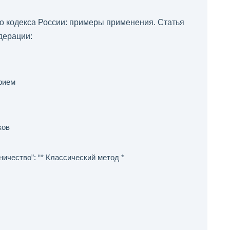
о кодекса России: примеры применения. Статья
дерации:
рием
ков
ичество”: “* Классический метод *