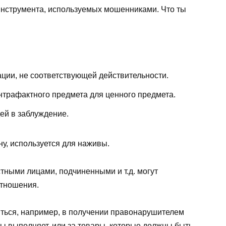
инструмента, используемых мошенниками. Что ты
ии, не соответствующей действительности.
трафактного предмета для ценного предмета.
ей в заблуждение.
у, используется для наживы.
тными лицами, подчиненными и т.д. могут
отношения.
ться, например, в получении правонарушителем
обы выполняет, или за товары, которые должны быть