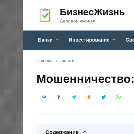
Skip
БизнесЖизнь
to
content
Деловой журнал
Банки
Инвестирование
Сво
ГЛАВНАЯ
»
НАЛОГИ
Мошенничество:
Содержание