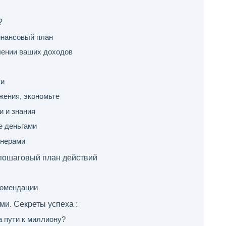
?
инансовый план
чении ваших доходов
ки
жения, экономьте
и и знания
те деньгами
онерами
 пошаговый план действий
комендации
и. Секреты успеха :
а пути к миллиону?