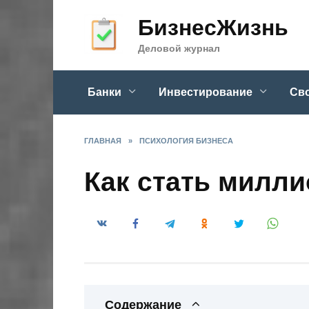
Skip
БизнесЖизнь
to
content
Деловой журнал
Банки
Инвестирование
Сво
ГЛАВНАЯ
»
ПСИХОЛОГИЯ БИЗНЕСА
Как стать милл
Содержание