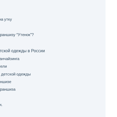
а утку
франшизу “Утенок”?
тской одежды в России
анчайзинга
тели
а детской одежды
аншизе
франшиза
и.