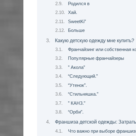
Родился в
Хай.
SweetKi”
Больше
Какую детскую одежду мне купить?
Франчайзинг или собственная к
Популярные франчайзеры
” Акола”
“Следующий.”
“Утенок”.
“Стильняшка.”
” КАНЗ.”
“Орби”.
Франшиза детской одежды: Затраты
Что важно при выборе франшиз