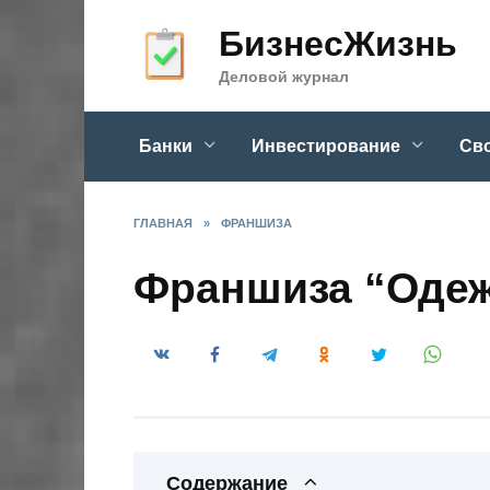
Skip
БизнесЖизнь
to
content
Деловой журнал
Банки
Инвестирование
Сво
ГЛАВНАЯ
»
ФРАНШИЗА
Франшиза “Одеж
Содержание