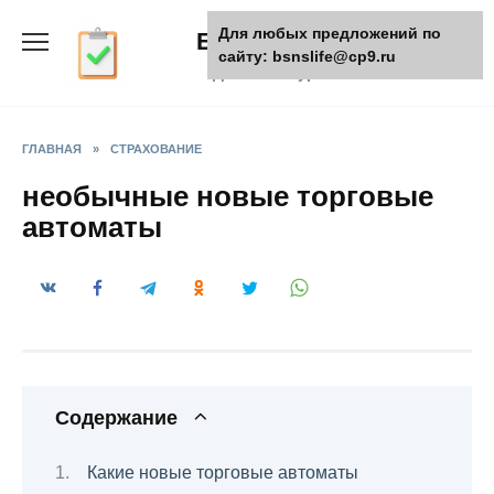
Skip
Для любых предложений по
БизнесЖизнь
to
сайту: bsnslife@cp9.ru
content
Деловой журнал
ГЛАВНАЯ
»
СТРАХОВАНИЕ
необычные новые торговые
автоматы
Содержание
Какие новые торговые автоматы