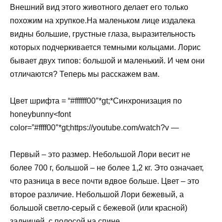
Внешний вид этого животного делает его только
похожим на хрупкое.На маленьком лице издалека
видны большие, грустные глаза, выразительность
которых подчеркивается темными кольцами. Лорис
бывает двух типов: большой и маленький. И чем они
отличаются? Теперь мы расскажем вам.
Цвет шрифта = “#ffffff00″*gt;*Синхронизация по
honeybunny<font
color=”#ffff00″*gt;https://youtube.com/watch?v —
Первый – это размер. Небольшой Лори весит не
более 700 г, большой – не более 1,2 кг. Это означает,
что разница в весе почти вдвое больше. Цвет – это
второе различие. Небольшой Лори бежевый, а
большой светло-серый с бежевой (или красной)
задницей, с полосой на спине.