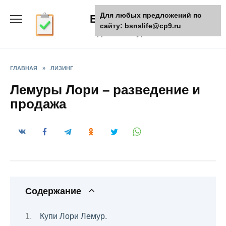
Skip
Для любых предложений по
БизнесЖизнь
to
сайту: bsnslife@cp9.ru
content
Деловой журнал
ГЛАВНАЯ
»
ЛИЗИНГ
Лемуры Лори – разведение и
продажа
Содержание
Купи Лори Лемур.