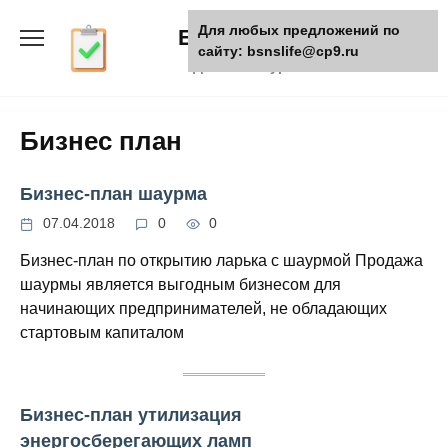
Skip
Для любых предложений по
БизнесЖизнь
to
сайту: bsnslife@cp9.ru
content
Деловой журнал
Бизнес план
Бизнес-план шаурма
07.04.2018
0
0
Бизнес-план по открытию ларька с шаурмой Продажа
шаурмы является выгодным бизнесом для
начинающих предпринимателей, не обладающих
стартовым капиталом
Бизнес-план утилизация
энергосберегающих ламп